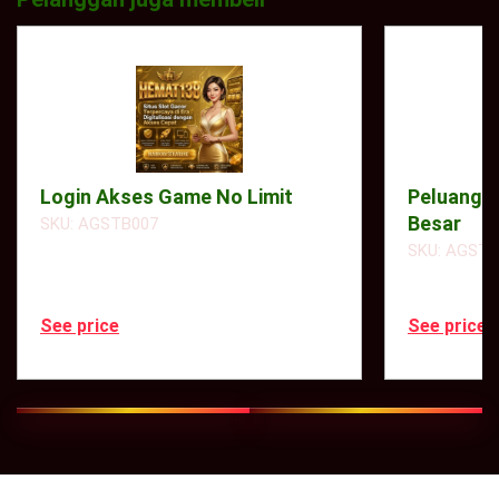
Login Akses Game No Limit
Peluang 
Besar
SKU: AGSTB007
SKU: AGSTB
See price
See price