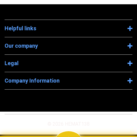
Helpful links
Our company
Legal
Company Information
© 2026 HEMAT138