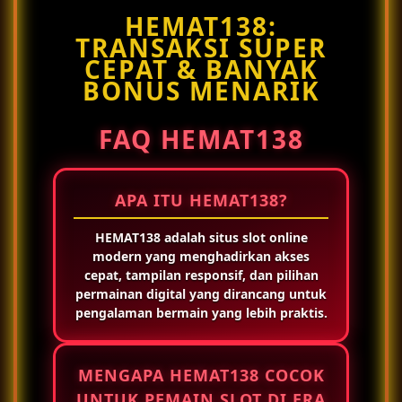
HEMAT138:
TRANSAKSI SUPER
CEPAT & BANYAK
BONUS MENARIK
FAQ HEMAT138
APA ITU HEMAT138?
HEMAT138 adalah situs slot online
modern yang menghadirkan akses
cepat, tampilan responsif, dan pilihan
permainan digital yang dirancang untuk
pengalaman bermain yang lebih praktis.
MENGAPA HEMAT138 COCOK
UNTUK PEMAIN SLOT DI ERA