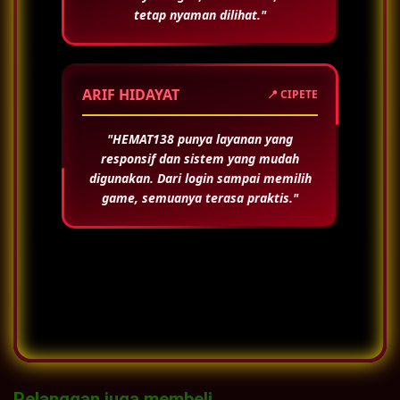
tetap nyaman dilihat."
ARIF HIDAYAT
📍 CIPETE
"HEMAT138 punya layanan yang
responsif dan sistem yang mudah
digunakan. Dari login sampai memilih
game, semuanya terasa praktis."
Pelanggan juga membeli